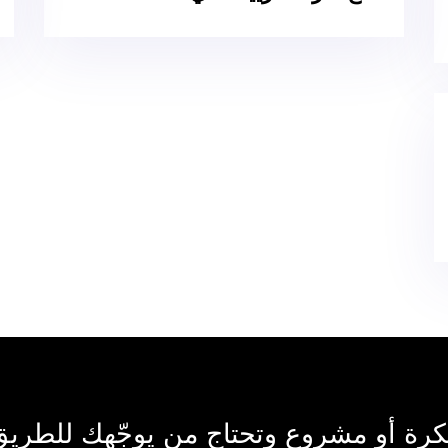
رة أو مشروع وتحتاج من يوجّهك للطري