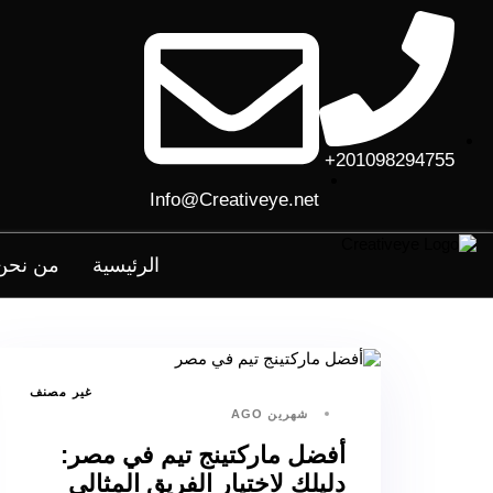
201098294755+
Info@Creativeye.net
الرئيسية
من نحن
غير مصنف
شهرين AGO
أفضل ماركتينج تيم في مصر:
دليلك لاختيار الفريق المثالي