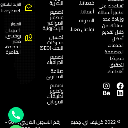
خدماتنا.
البصرية
البريد الالكترو
تساعدك على
tiveye.net
أعمالنا.
تصميم
تطوير أعمالك
وتطوير
وزيادة عدد
المدونة.
المواقع
العنوان
عملائك من
الإلكترونية
تواصل معنا.
1 ميدان
خلال تقديم
روكسي،
تحسين
أفضل
مصر
محركات
الخدمات
الجديدة،
البحث (SEO)
المصممة
القاهرة
تصميم
خصيصًا
الجرافيك
لتحقيق
صناعة
أهدافك.
المحتوى
تصميم
وتطوير
تطبيقات
الموبايل
© 2022 كريتيف اي. جميع
رقم التسجيل الضريبي : 681 -