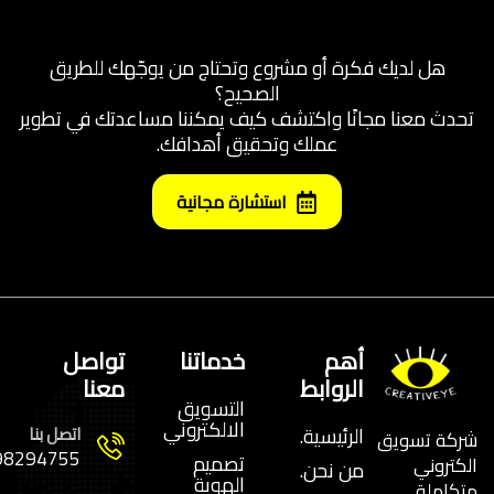
هل لديك فكرة أو مشروع وتحتاج من يوجّهك للطريق
الصحيح؟
تحدث معنا مجانًا واكتشف كيف يمكننا مساعدتك في تطوير
عملك وتحقيق أهدافك.
استشارة مجانية
أهم
خدماتنا
تواصل
الروابط
معنا
التسويق
الالكتروني
الرئيسية.
اتصل بنا
شركة تسويق
8294755+
تصميم
الكتروني
من نحن.
الهوية
متكاملة