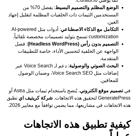
كما يوصي Curator.io.
الوضع المظلم والتصميم البسيط
: يفضل 70% من
المستخدمين الثيمات ذات الخلفيات المظلمة لتقليل إجهاد
العين.
التكامل مع الذكاء الاصطناعي
: أدوات مثل AI-powered
customization تسمح بتوليد تصميمات مخصصة تلقائياً.
التصميم بدون رأس (Headless WordPress)
: فصل
الواجهة عن الخلفية لتحسين الأداء، خاصة للتطبيقات
المتقدمة.
البحث الصوتي والوصولية
: دعم لـ Voice Search عبر
إضافات مثل Voice Search SEO، وضمان الوصول
للمعاقين.
في
تصميم موقع الكتروني
، يُنصح باستخدام ثيمات مثل Astra أو
GeneratePress لتحقيق هذه الاتجاهات.
شركة كريتيف اي
تطبق
هذه الاتجاهات في مشاريعها، مما يضمن توافقاً مع معايير 2026.
كيفية تطبيق هذه الاتجاهات