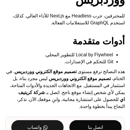
للمحترفين، جرب Headless مع Next.js للأداء العالي. كذلك،
استخدم GraphQL للاستعلامات الفعالة.
أدوات متقدمة
Local by Flywheel للتطوير المحلي.
Git للتحكم في الإصدارات.
هذه النصائح ترفع مستوى
تصميم موقع الكتروني ووردبريس
. في
الختام،
تصميم موقع الكتروني ووردبريس
ليس مجرد بناء، بل
استثمار في المستقبل. مع الاتجاهات الجديدة والأدوات المتاحة،
يمكن لأي شخص إنشاء موقع ناجح. اتصل بـ
شركة كريتيف
اي
للحصول على استشارة مجانية، وابنِ موقعك الآن. تذكر،
النجاح يبدأ بخطوة واحدة.
اتصل بنا
واتساب