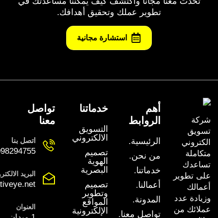
تحدث معنا مجانًا واكتشف كيف يمكننا مساعدتك في
تطوير عملك وتحقيق أهدافك.
استشارة مجانية
أهم
خدماتنا
تواصل
الروابط
معنا
شركة
التسويق
تسويق
الالكتروني
الرئيسية.
اتصل بنا
الكتروني
98294755+
تصميم
متكاملة
من نحن.
الهوية
تساعدك
البصرية
خدماتنا.
البريد الالكتر
على تطوير
تصميم
tiveye.net
أعمالنا.
أعمالك
وتطوير
وزيادة عدد
المدونة.
المواقع
العنوان
عملائك من
الإلكترونية
تواصل معنا.
1 ميدان