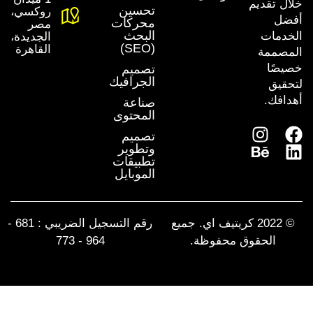
خلال تقديم
تحسين
روكسي،
أفضل
محركات
مصر
البحث
الخدمات
الجديدة،
(SEO)
القاهرة
المصممة
خصيصًا
تصميم
الجرافيك
لتحقيق
أهدافك.
صناعة
المحتوى
تصميم
وتطوير
تطبيقات
الموبايل
© 2022 كريتيف اي. جميع
رقم التسجيل الضريبي : 681 -
الحقوق محفوظة.
964 - 773