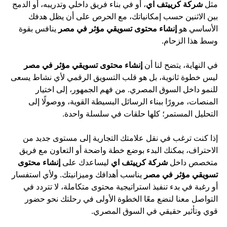
مثل
شركة كرييتف اي
، أو في بناء فريق داخلي وتدريبه، أو الدمج
بين الاثنين حسب إمكانياتك، مع الحرص على أن يظل هدفك
الأساسي هو
إنشاء محتوى تسويقي مؤثر في مصر
ينافس بقوة
وسط هذا الزحام.
في النهاية، يتضح لنا أن
إنشاء محتوى تسويقي مؤثر في مصر
ليس خطوة ثانوية، بل هو قلب التسويق الرقمي لأي نشاط يسعى
للنمو داخل السوق المصري. من فهم الجمهور، إلى اختيار
المنصات، مرورًا ببناء الرسائل البسيطة القوية، ووصولًا إلى
التحليل المستمر؛ كلها حلقات في سلسلة واحدة.
إذا كنت ترغب في نقل علامتك التجارية إلى مستوى جديد من
الاحتراف، يمكنك البدء بوضع خطة واضحة أو التعاون مع فريق
متخصص داخل
شركة كرييتف اي
ليساعدك على
إنشاء محتوى
تسويقي مؤثر في مصر
يناسب أهدافك وميزانيتك. ولأي استفسار
أو رغبة في بدء تنفيذ استراتيجية محتوى متكاملة، لا تتردد في
التواصل معنا لنضع معًا الخطوة الأولى في رحلتك نحو حضور
قوي وتأثير حقيقي في السوق المصري.