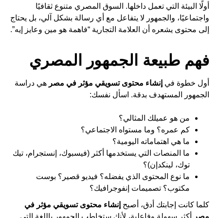
أولًا البيئة التي تعمل داخلها. السوق المصري متنوع ثقافيًا
واجتماعيًا، والجمهور لا يتفاعل مع أي رسالة بشكل آلي، بل يحتاج
إلى محتوى يشعره أن العلامة التجارية “فاهمة هو مين وعايز إيه”.
فهم طبيعة الجمهور المصري
أول خطوة في
إنشاء محتوى تسويقي مؤثر في مصر
هي دراسة
الجمهور المستهدف بدقة. اسأل نفسك:
من هو عميلك المثالي؟
كم عمره؟ وما مستواه الاجتماعي؟
ما هي اهتماماته اليومية؟
ما المنصات التي يستخدمها أكثر (فيسبوك، إنستجرام، تيك
توك، لينكدإن)؟
ما نوع المحتوى الذي يفضله؟ فيديو قصير؟ بوست
مكتوب؟ تصميمات إنفوجرافيك؟
كلما كانت إجابتك أدق، أصبح
إنشاء محتوى تسويقي مؤثر في
مصر
أكثر سهولة وفاعلية، لأنك ستخاطب الجمهور باللغة التي