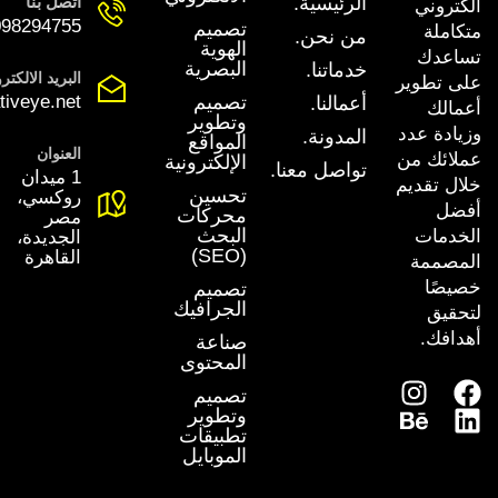
الرئيسية.
اتصل بنا
الكتروني
98294755+
تصميم
متكاملة
من نحن.
الهوية
تساعدك
البصرية
خدماتنا.
البريد الالكتر
على تطوير
تصميم
tiveye.net
أعمالنا.
أعمالك
وتطوير
وزيادة عدد
المدونة.
المواقع
العنوان
عملائك من
الإلكترونية
تواصل معنا.
1 ميدان
خلال تقديم
تحسين
روكسي،
أفضل
محركات
مصر
البحث
الخدمات
الجديدة،
(SEO)
القاهرة
المصممة
خصيصًا
تصميم
الجرافيك
لتحقيق
أهدافك.
صناعة
المحتوى
تصميم
وتطوير
تطبيقات
الموبايل