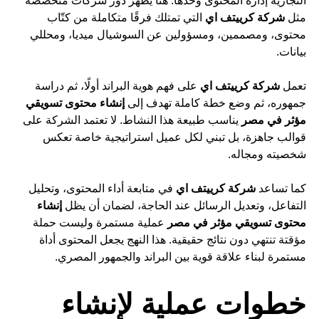
التجارية إدارة المحتوى وحدها. هنا يظهر دور شركات متخصصة
مثل
شركة كرييتف اي
التي تمتلك فرقًا متكاملة من كتّاب
محتوى، ومصممين، ومسؤولين عن السوشيال ميديا، ومحللي
بيانات.
تعمل
شركة كرييتف اي
على فهم هوية البراند أولًا، ثم دراسة
جمهوره، ثم وضع خطة كاملة تهدف إلى
إنشاء محتوى تسويقي
مؤثر في مصر
يناسب طبيعة هذا النشاط. لا تعتمد الشركة على
قوالب جاهزة، بل تبني لكل عميل استراتيجية خاصة تعكس
شخصيته ومجاله.
كما تساعد
شركة كرييتف اي
في متابعة أداء المحتوى، وتحليل
التفاعل، وتعديل الرسائل عند الحاجة، لضمان أن يظل
إنشاء
محتوى تسويقي مؤثر في مصر
عملية مستمرة وليست حملة
مؤقتة تنتهي دون نتائج حقيقية. هذا النهج يجعل المحتوى أداة
مستمرة لبناء علاقة قوية بين البراند والجمهور المصري.
خطوات عملية لإنشاء